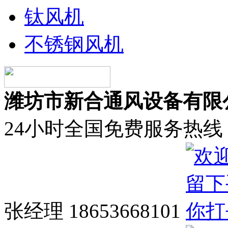
钛风机
不锈钢风机
潍坊市新合通风设备有限
24小时全国免费服务热线
张经理 18653668101