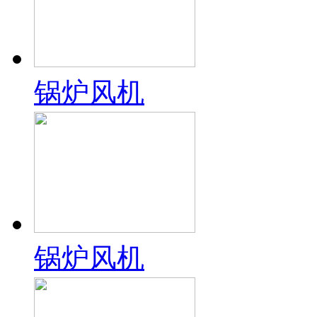
锅炉风机
锅炉风机