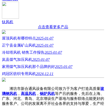
钛风机
点击查看更多产品
屋顶风机有哪些特点
2025-01-07
正宁县金属矿山风机
2025-01-07
冷却塔风机 销售工作报告
2025-01-07
岚县煤气加压风机
2025-01-07
家用煤气加压风机那个品牌的好
2025-01-07
鸡冠区纺织专用风机
2024-12-11
潍坊市新合通风设备有限公司致力于为客户打造高质量
玻
璃钢风机
，
高温风机
，
锅炉风机
等产吕的服务，先后在上海、
广东、河北、青岛、北京增设生产基地与服务联络点能更好的
服务客户。公司的发展离不开社会各界的支持与厚爱，生产经