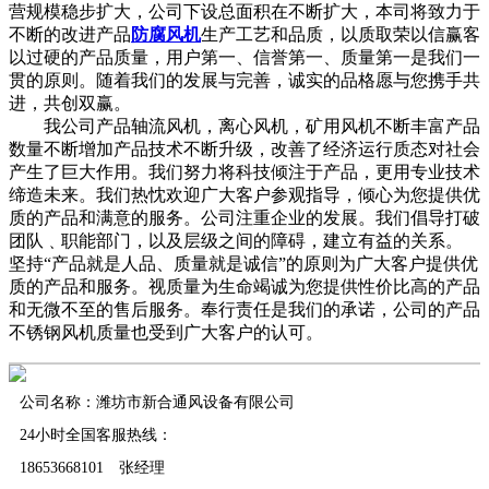
营规模稳步扩大，公司下设总面积在不断扩大，本司将致力于
不断的改进产品
防腐风机
生产工艺和品质，以质取荣以信赢客
以过硬的产品质量，用户第一、信誉第一、质量第一是我们一
贯的原则。随着我们的发展与完善，诚实的品格愿与您携手共
进，共创双赢。
我公司产品轴流风机，离心风机，矿用风机不断丰富产品
数量不断增加产品技术不断升级，改善了经济运行质态对社会
产生了巨大作用。我们努力将科技倾注于产品，更用专业技术
缔造未来。我们热忱欢迎广大客户参观指导，倾心为您提供优
质的产品和满意的服务。公司注重企业的发展。我们倡导打破
团队﹑职能部门，以及层级之间的障碍，建立有益的关系。
坚持“产品就是人品、质量就是诚信”的原则为广大客户提供优
质的产品和服务。视质量为生命竭诚为您提供性价比高的产品
和无微不至的售后服务。奉行责任是我们的承诺，公司的产品
不锈钢风机质量也受到广大客户的认可。
公司名称：潍坊市新合通风设备有限公司
24小时全国客服热线：
18653668101 张经理