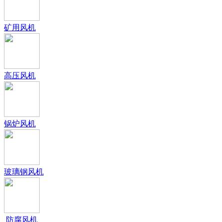
矿用风机
高压风机
锅炉风机
玻璃钢风机
防腐风机