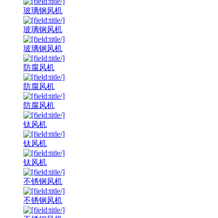
玻璃钢风机
玻璃钢风机
玻璃钢风机
防腐风机
防腐风机
防腐风机
钛风机
钛风机
钛风机
不锈钢风机
不锈钢风机