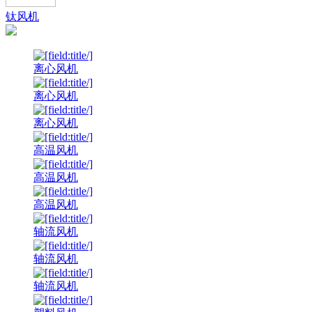
钛风机
离心风机
离心风机
离心风机
高温风机
高温风机
高温风机
轴流风机
轴流风机
轴流风机