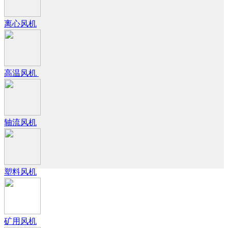
离心风机
高温风机
轴流风机
塑料风机
矿用风机