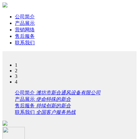
公司简介
产品展示
营销网络
售后服务
联系我们
1
2
3
4
公司简介
潍坊市新合通风设备有限公司
产品展示
使命特殊的新合
售后服务
持续创新的新合
联系我们
全国客户服务热线