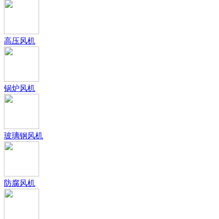
高压风机
锅炉风机
玻璃钢风机
防腐风机