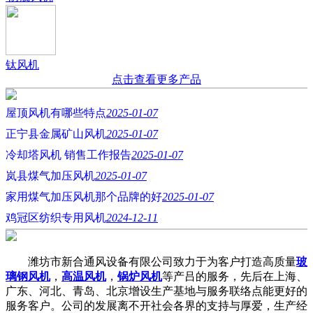
钛风机
点击查看更多产品
屋顶风机有哪些特点
2025-01-07
正宁县金属矿山风机
2025-01-07
冷却塔风机 销售工作报告
2025-01-07
岚县煤气加压风机
2025-01-07
家用煤气加压风机那个品牌的好
2025-01-07
鸡冠区纺织专用风机
2024-12-11
潍坊市新合通风设备有限公司致力于为客户打造高质量
玻
璃钢风机
，
高温风机
，
锅炉风机
等产吕的服务，先后在上海、
广东、河北、青岛、北京增设生产基地与服务联络点能更好的
服务客户。公司的发展离不开社会各界的支持与厚爱，生产经