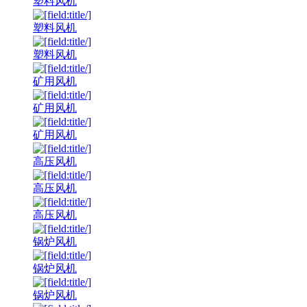
塑料风机
塑料风机
塑料风机
矿用风机
矿用风机
矿用风机
高压风机
高压风机
高压风机
锅炉风机
锅炉风机
锅炉风机