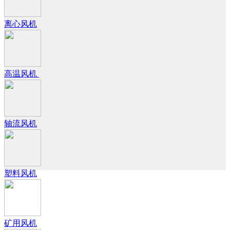
离心风机
高温风机
轴流风机
塑料风机
矿用风机