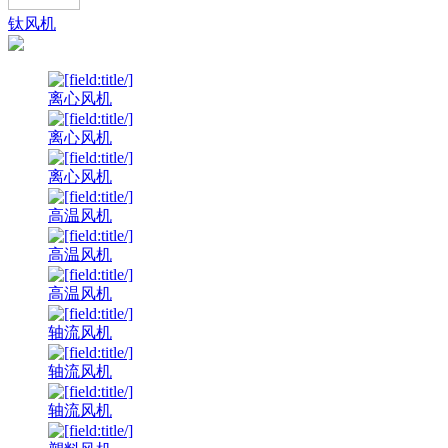
钛风机
离心风机
离心风机
离心风机
高温风机
高温风机
高温风机
轴流风机
轴流风机
轴流风机