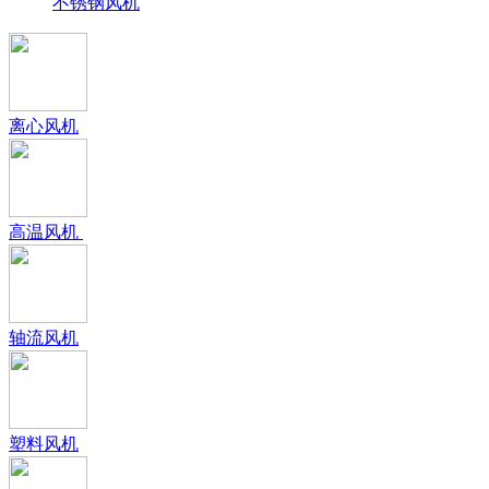
不锈钢风机
离心风机
高温风机
轴流风机
塑料风机