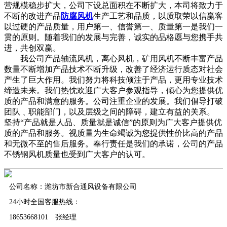
营规模稳步扩大，公司下设总面积在不断扩大，本司将致力于
不断的改进产品
防腐风机
生产工艺和品质，以质取荣以信赢客
以过硬的产品质量，用户第一、信誉第一、质量第一是我们一
贯的原则。随着我们的发展与完善，诚实的品格愿与您携手共
进，共创双赢。
我公司产品轴流风机，离心风机，矿用风机不断丰富产品
数量不断增加产品技术不断升级，改善了经济运行质态对社会
产生了巨大作用。我们努力将科技倾注于产品，更用专业技术
缔造未来。我们热忱欢迎广大客户参观指导，倾心为您提供优
质的产品和满意的服务。公司注重企业的发展。我们倡导打破
团队﹑职能部门，以及层级之间的障碍，建立有益的关系。
坚持“产品就是人品、质量就是诚信”的原则为广大客户提供优
质的产品和服务。视质量为生命竭诚为您提供性价比高的产品
和无微不至的售后服务。奉行责任是我们的承诺，公司的产品
不锈钢风机质量也受到广大客户的认可。
公司名称：潍坊市新合通风设备有限公司
24小时全国客服热线：
18653668101 张经理