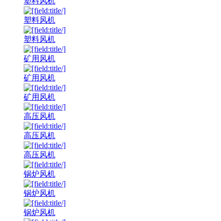
塑料风机
塑料风机
塑料风机
矿用风机
矿用风机
矿用风机
高压风机
高压风机
高压风机
锅炉风机
锅炉风机
锅炉风机