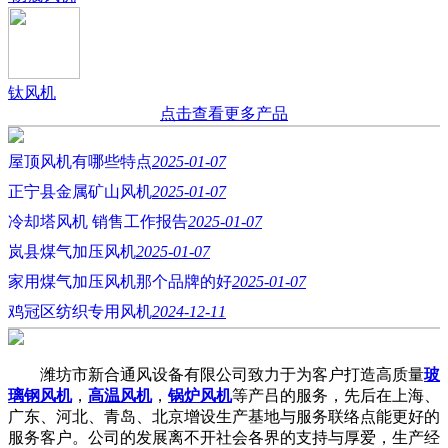
钛风机
点击查看更多产品
屋顶风机有哪些特点
2025-01-07
正宁县金属矿山风机
2025-01-07
冷却塔风机 销售工作报告
2025-01-07
岚县煤气加压风机
2025-01-07
家用煤气加压风机那个品牌的好
2025-01-07
鸡冠区纺织专用风机
2024-12-11
潍坊市新合通风设备有限公司致力于为客户打造高质量
玻
璃钢风机
，
高温风机
，
锅炉风机
等产吕的服务，先后在上海、
广东、河北、青岛、北京增设生产基地与服务联络点能更好的
服务客户。公司的发展离不开社会各界的支持与厚爱，生产经