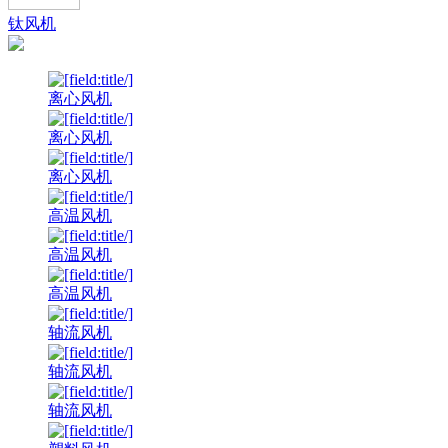
钛风机
离心风机
离心风机
离心风机
高温风机
高温风机
高温风机
轴流风机
轴流风机
轴流风机