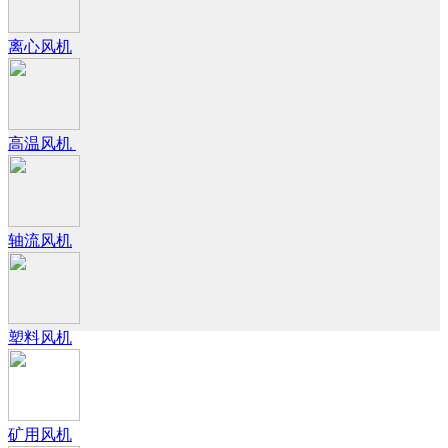
离心风机
高温风机
轴流风机
塑料风机
矿用风机