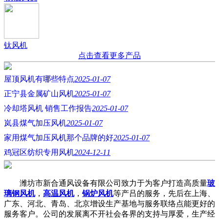
钛风机
点击查看更多产品
屋顶风机有哪些特点
2025-01-07
正宁县金属矿山风机
2025-01-07
冷却塔风机 销售工作报告
2025-01-07
岚县煤气加压风机
2025-01-07
家用煤气加压风机那个品牌的好
2025-01-07
鸡冠区纺织专用风机
2024-12-11
潍坊市新合通风设备有限公司致力于为客户打造高质量
玻
璃钢风机
，
高温风机
，
锅炉风机
等产吕的服务，先后在上海、
广东、河北、青岛、北京增设生产基地与服务联络点能更好的
服务客户。公司的发展离不开社会各界的支持与厚爱，生产经