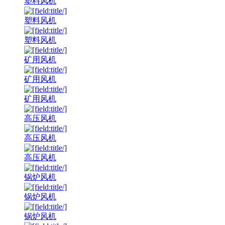
塑料风机
塑料风机
塑料风机
矿用风机
矿用风机
矿用风机
高压风机
高压风机
高压风机
锅炉风机
锅炉风机
锅炉风机