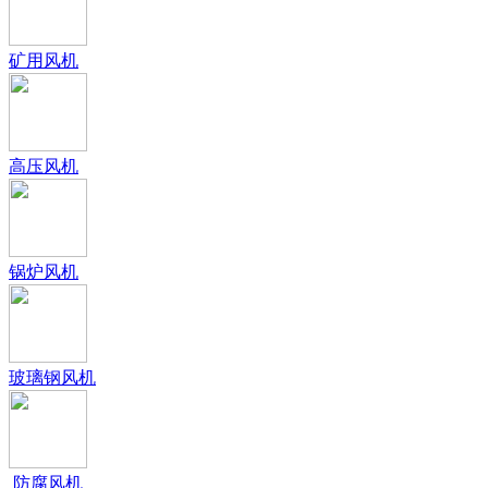
矿用风机
高压风机
锅炉风机
玻璃钢风机
防腐风机