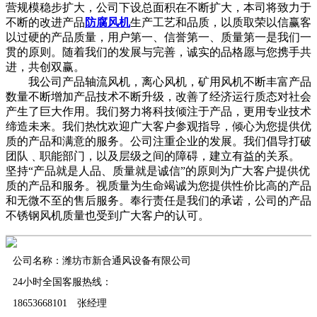
营规模稳步扩大，公司下设总面积在不断扩大，本司将致力于
不断的改进产品
防腐风机
生产工艺和品质，以质取荣以信赢客
以过硬的产品质量，用户第一、信誉第一、质量第一是我们一
贯的原则。随着我们的发展与完善，诚实的品格愿与您携手共
进，共创双赢。
我公司产品轴流风机，离心风机，矿用风机不断丰富产品
数量不断增加产品技术不断升级，改善了经济运行质态对社会
产生了巨大作用。我们努力将科技倾注于产品，更用专业技术
缔造未来。我们热忱欢迎广大客户参观指导，倾心为您提供优
质的产品和满意的服务。公司注重企业的发展。我们倡导打破
团队﹑职能部门，以及层级之间的障碍，建立有益的关系。
坚持“产品就是人品、质量就是诚信”的原则为广大客户提供优
质的产品和服务。视质量为生命竭诚为您提供性价比高的产品
和无微不至的售后服务。奉行责任是我们的承诺，公司的产品
不锈钢风机质量也受到广大客户的认可。
公司名称：潍坊市新合通风设备有限公司
24小时全国客服热线：
18653668101 张经理