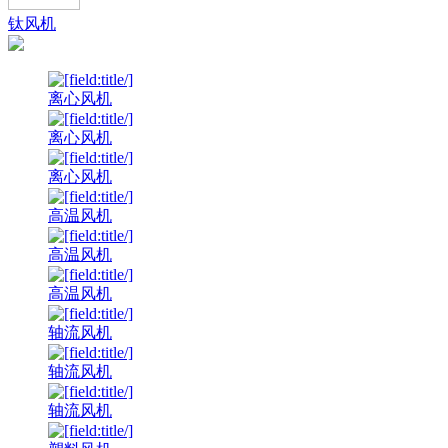
钛风机
离心风机
离心风机
离心风机
高温风机
高温风机
高温风机
轴流风机
轴流风机
轴流风机