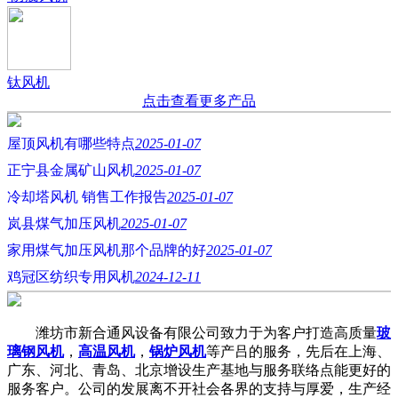
钛风机
点击查看更多产品
屋顶风机有哪些特点
2025-01-07
正宁县金属矿山风机
2025-01-07
冷却塔风机 销售工作报告
2025-01-07
岚县煤气加压风机
2025-01-07
家用煤气加压风机那个品牌的好
2025-01-07
鸡冠区纺织专用风机
2024-12-11
潍坊市新合通风设备有限公司致力于为客户打造高质量
玻
璃钢风机
，
高温风机
，
锅炉风机
等产吕的服务，先后在上海、
广东、河北、青岛、北京增设生产基地与服务联络点能更好的
服务客户。公司的发展离不开社会各界的支持与厚爱，生产经