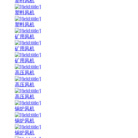
塑料风机
塑料风机
塑料风机
矿用风机
矿用风机
矿用风机
高压风机
高压风机
高压风机
锅炉风机
锅炉风机
锅炉风机