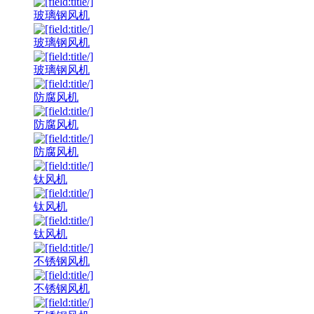
玻璃钢风机
玻璃钢风机
玻璃钢风机
防腐风机
防腐风机
防腐风机
钛风机
钛风机
钛风机
不锈钢风机
不锈钢风机