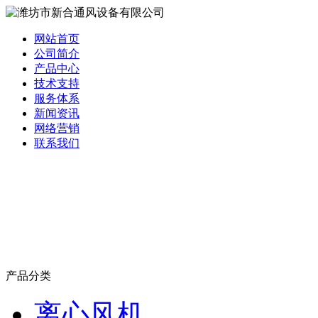
网站首页
公司简介
产品中心
技术支持
服务体系
新闻资讯
网络营销
联系我们
产品分类
离心风机