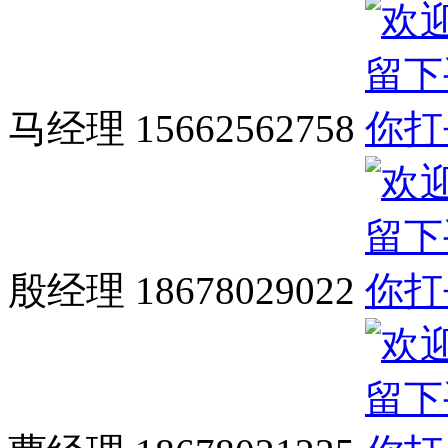
马经理 15662562758
殷经理 18678029022