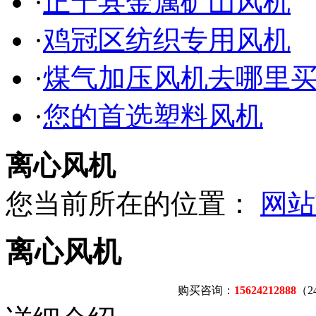
·
正宁县金属矿山风机
·
鸡冠区纺织专用风机
·
煤气加压风机去哪里
·
您的首选塑料风机
离心风机
您当前所在的位置：
网站
离心风机
购买咨询：
15624212888
（